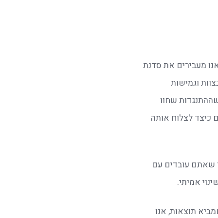
עיבוד עמוק נדרש במיוחד בפעילויות שמאתגרות את השגרה המוכרת. כך למשל, כאשר אנו מעבירים את סדנת 
"מי הזיז את הגבינה שלי?" – המבוססת על יציאה מאזור הנוחות, התמודדות עם שינויים בצוות וגמישות 
מחשבתית – ה-Debriefing הוא הרגע שבו נופל האסימון. דרך העיבוד, העובדים מבינים שההתנגדות שחוו 
במשחק זהה להתנגדות שהם חווים לטכנולוגיה חדשה או לנהלים חדשים בארגון, ולומדים כיצד לצלוח אותה 
, ודאו שאתם עובדים עם 
נוי אמיתי.
אם אתם מעוניינים להעניק לצוות שלכם חוויה שמשלבת אתגר, חשיבה ועיבוד מקצועי שמביא תוצאות, אנו 