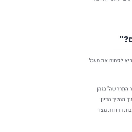
?"
 היא לפתוח את מעגל 
על פי גרינווי, השאלה הזו יוצרת נזק כפול: ראשית, היא מעבירה מסר סמוי שהלמידה "כבר התרחשה" בזמן 
ביצוע המשימה וכל שנותר הוא רק לדווח עליה. האמת היא שהלמידה האמיתית נוצרת מתוך תהליך הדיון 
והחקירה עצמו. שנית, השאלה הופכת את השיח לסוג של "מבחן זיכרון" מעיק, הגורר תשובות רדודות מצד 