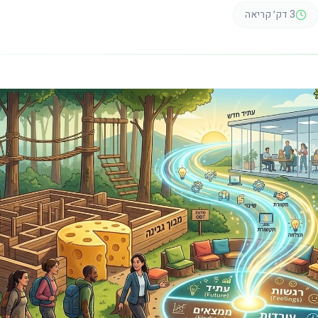
3
דק׳ קריאה