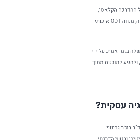
לאחר שמסתיימת משימת שטח בסדנת ODT, הקבוצה מתכנסת למעגל שיח. בניגוד למודל ההדרכה הקלאסי, 
תפקיד המנחה (Facilitator) בשלב זה אינו ללמד את הצוות "מה נכון ומה לא נכון". למעשה, מנחה ODT איכותי 
תפקידו הוא לשמש מראה ניטרלית ואקטיבית, שמשקפת לקבוצה את דפוסי ההתנהגות שלה בזמן אמת. על ידי 
יצירת סביבה בטוחה, המנחה מאפשר לחברי הצוות לצלול פנימה, לזהות כשלים והצלחות, ולהגיע לתובנות מתוך 
אחד המודלים האפקטיביים והנפוצים ביותר בעולם להנחיית תהליכי עיבוד פותח על ידי ד"ר רוג׳ר גרינווי 
(Roger Greenaway). המודל, המוכר כ"ארבעת ה-Fים" (The Four Fs), מספק שלד קוגניטיבי ורגשי הדרגתי 