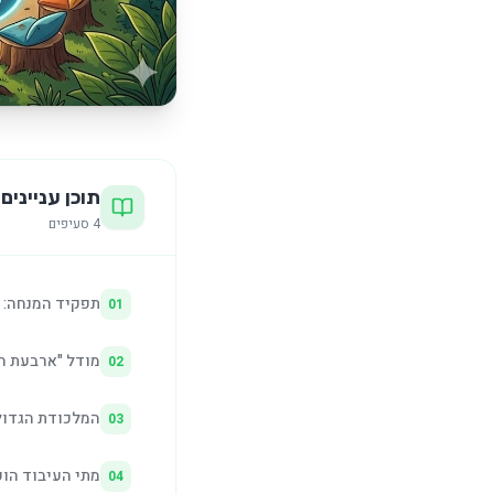
תוכן עניינים
4
סעיפים
תפקיד המנחה: מ
01
מודל "ארבעת ה-Fים": איך הופכים משחק לאסטרטגיה עס
02
המלכודת הגדול
03
מתי העיבוד הופ
04