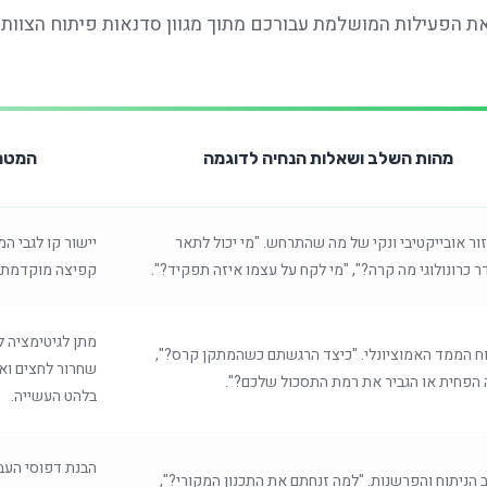
ת הפעילות המושלמת עבורכם מתוך מגוון סדנאות פיתוח הצוותי
מהות השלב ושאלות הנחיה לדוגמה
המטרה
ר אובייקטיבי ונקי של מה שהתרחש. "מי יכול לתאר
יישור קו לגבי ה
 כרונולוגי מה קרה?", "מי לקח על עצמו איזה תפקיד?".
קפיצה מוקדמת ל
מתן לגיטימציה 
וח הממד האמוציונלי. "כיצד הרגשתם כשהמתקן קרס?",
שחרור לחצים ואי
 הפחית או הגביר את רמת התסכול שלכם?".
בלהט העשייה.
הבנת דפוסי העב
הניתוח והפרשנות. "למה זנחתם את התכנון המקורי?",