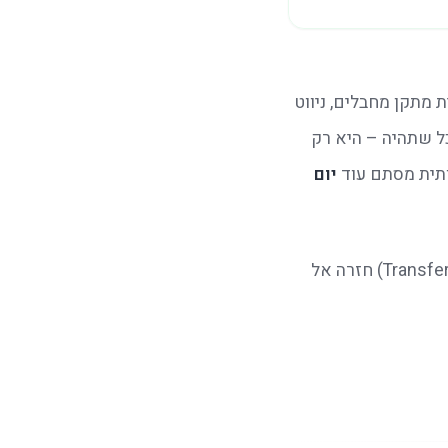
, הפוקוס לרוב נמצא על הפעילות עצמה: בניית מתקן מחבלים, ניווט 
בשטח או פתרון חידה מורכבת. אולם, הפעילות הפיזית והמשחקית – מהנה ומושקעת ככל שתהיה – היא רק 
תית מסתם עוד 
יום 
ללא עיבוד מקצועי, החוויה נותרת במישור הבידורי בלבד, והפוטנציאל להעברת הלמידה (Transfer) חזרה אל 