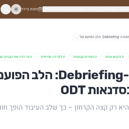
כשיו
סוגי קהלים
יועצת הסדנאות
בלוג
חנות ציוד
(beta)
אומנות ה-Debriefing: הלב הפועם של הלמידה בסדנאות ODT
גיבוש צוות
הנחיית קבוצות
למידה חוויתית
מי הזיז את הגבינה ש
אומנות ה-Debriefing: הלב
נאות ODT
היא רק קצה הקרחון – כך שלב העיבוד הופך חוו